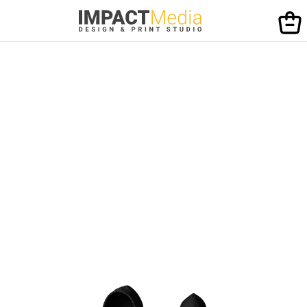
NAŠA PREPORUKA
DUKSERICA
Sa štampom!
NARUČI