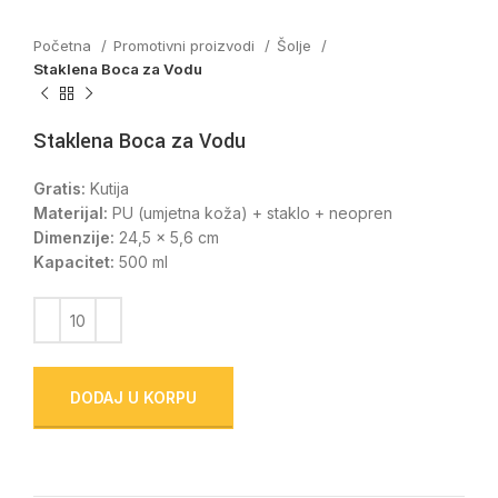
Početna
Promotivni proizvodi
Šolje
Staklena Boca za Vodu
Staklena Boca za Vodu
Gratis:
Kutija
Materijal:
PU (umjetna koža) + staklo + neopren
Dimenzije:
24,5 x 5,6 cm
Kapacitet:
500 ml
DODAJ U KORPU