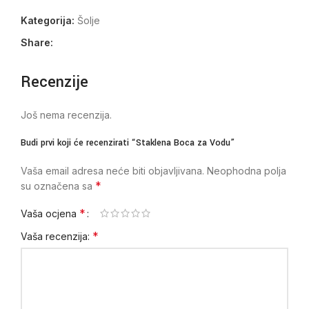
Kategorija:
Šolje
Share:
Recenzije
Još nema recenzija.
Budi prvi koji će recenzirati “Staklena Boca za Vodu”
Vaša email adresa neće biti objavljivana.
Neophodna polja
*
su označena sa
*
Vaša ocjena
*
Vaša recenzija: